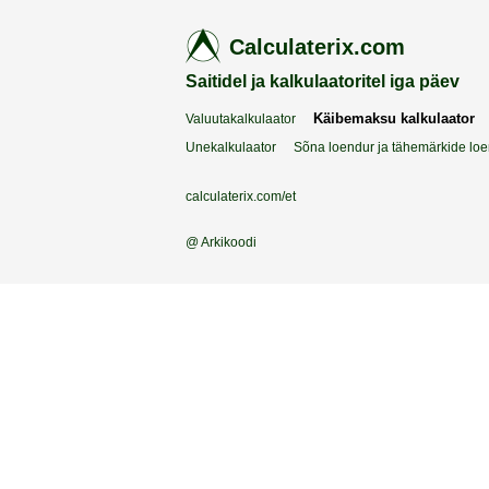
Calculaterix.com
Saitidel ja kalkulaatoritel iga päev
Käibemaksu kalkulaator
Valuutakalkulaator
Unekalkulaator
Sõna loendur ja tähemärkide lo
calculaterix.com/et
@ Arkikoodi