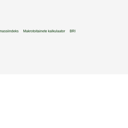
massiindeks
Makrotoitainete kalkulaator
BRI