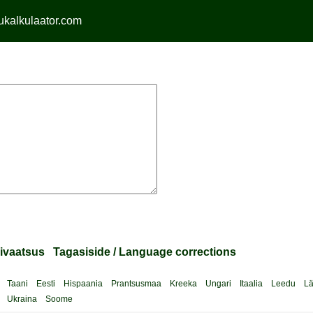
kalkulaator.com
ivaatsus
Tagasiside / Language corrections
Taani
Eesti
Hispaania
Prantsusmaa
Kreeka
Ungari
Itaalia
Leedu
Lä
Ukraina
Soome