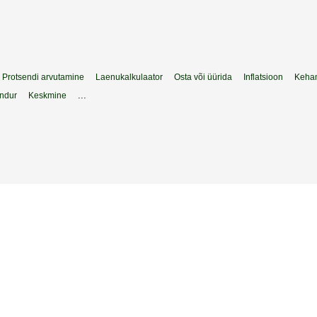
Protsendi arvutamine
Laenukalkulaator
Osta või üürida
Inflatsioon
Keha
...
endur
Keskmine