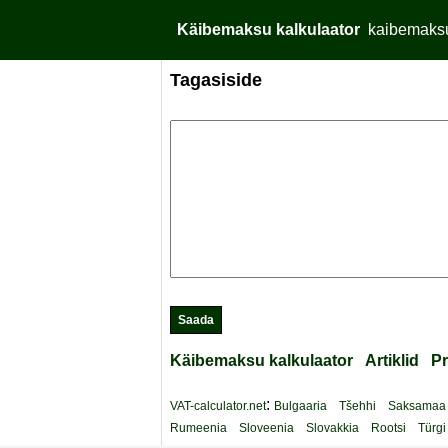
Käibemaksu kalkulaator
kaibemaksu
Tagasiside
Käibemaksu kalkulaator
Artiklid
Pr
:
VAT-calculator.net
Bulgaaria
Tšehhi
Saksamaa
Rumeenia
Sloveenia
Slovakkia
Rootsi
Türgi