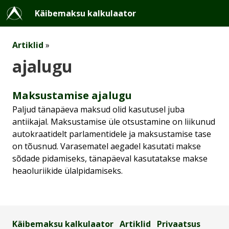
Käibemaksu kalkulaator
Artiklid
»
ajalugu
Maksustamise ajalugu
Paljud tänapäeva maksud olid kasutusel juba
antiikajal. Maksustamise üle otsustamine on liikunud
autokraatidelt parlamentidele ja maksustamise tase
on tõusnud. Varasematel aegadel kasutati makse
sõdade pidamiseks, tänapäeval kasutatakse makse
heaoluriikide ülalpidamiseks.
Käibemaksu kalkulaator
Artiklid
Privaatsus