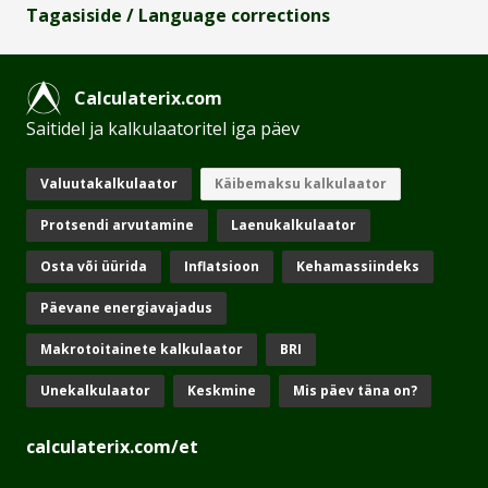
Tagasiside / Language corrections
Calculaterix.com
Saitidel ja kalkulaatoritel iga päev
Valuutakalkulaator
Käibemaksu kalkulaator
Protsendi arvutamine
Laenukalkulaator
Osta või üürida
Inflatsioon
Kehamassiindeks
Päevane energiavajadus
Makrotoitainete kalkulaator
BRI
Unekalkulaator
Keskmine
Mis päev täna on?
calculaterix.com/et